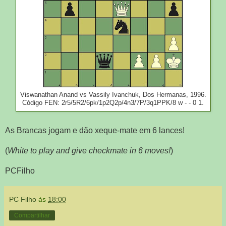
Viswanathan Anand vs Vassily Ivanchuk, Dos Hermanas, 1996.
Código FEN: 2r5/5R2/6pk/1p2Q2p/4n3/7P/3q1PPK/8 w - - 0 1.
As Brancas jogam e dão xeque-mate em 6 lances!
(
White to play and give checkmate in 6 moves!
)
PCFilho
PC Filho
às
18:00
Compartilhar