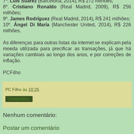
7º.
Luis Suárez
(Barcelona, 2014), R$ 272 milhões;
8º.
Cristiano Ronaldo
(Real Madrid, 2009), R$ 256
milhões;
9º.
James Rodríguez
(Real Madrid, 2014), R$ 241 milhões;
10º.
Ángel Di María
(Manchester United, 2014), R$ 226
milhões.
As diferenças para outras listas da internet se explicam pela
moeda utilizada para precificar as transações, já que há
variações cambiais ao longo dos anos, e por correções de
inflação.
PCFilho
PC Filho
às
10:25
Compartilhar
Nenhum comentário:
Postar um comentário